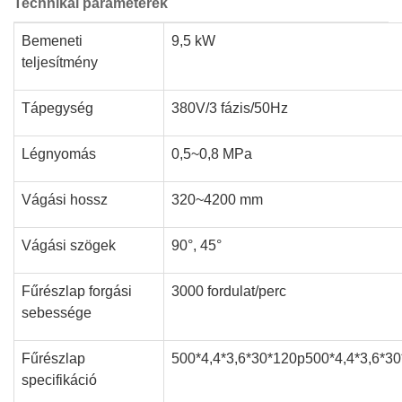
Technikai paraméterek
Bemeneti
9,5 kW
teljesítmény
Tápegység
380V/3 fázis/50Hz
Légnyomás
0,5~0,8 MPa
Vágási hossz
320~4200 mm
Vágási szögek
90°, 45°
Fűrészlap forgási
3000 fordulat/perc
sebessége
Fűrészlap
500*4,4*3,6*30*120p500*4,4*3,6*3
specifikáció