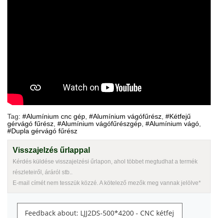
Tag:
#Alumínium cnc gép
,
#Alumínium vágófűrész
,
#Kétfejű
gérvágó fűrész
,
#Alumínium vágófűrészgép
,
#Alumínium vágó
,
#Dupla gérvágó fűrész
Visszajelzés űrlappal
Kérdés küldése visszajelzési űrlapon, ahol többet megtudhat a termék
részleteiről, áráról stb..
E-mail címét nem tesszük közzé. A kötelező mezők meg vannak jelölve*