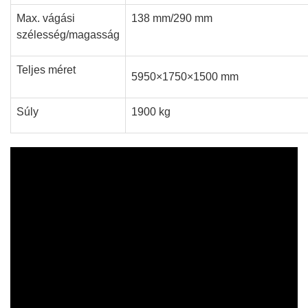
Max. vágási
138 mm/290 mm
szélesség/magasság
Teljes méret
5950×1750×1500
mm
Súly
1900 kg