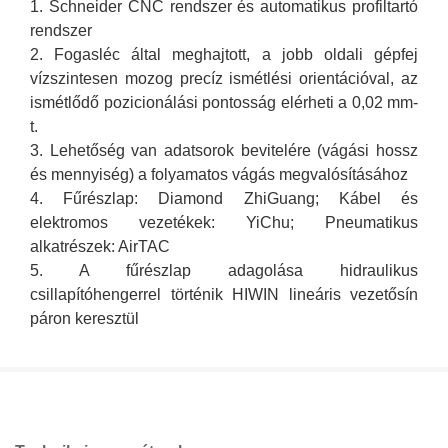
1. Schneider CNC rendszer és automatikus profiltartó
rendszer
2. Fogasléc által meghajtott, a jobb oldali gépfej
vízszintesen mozog precíz ismétlési orientációval, az
ismétlődő pozicionálási pontosság elérheti a 0,02 mm-
t.
3. Lehetőség van adatsorok bevitelére (vágási hossz
és mennyiség) a folyamatos vágás megvalósításához
4. Fűrészlap: Diamond ZhiGuang; Kábel és
elektromos vezetékek: YiChu; Pneumatikus
alkatrészek: AirTAC
5. A fűrészlap adagolása hidraulikus
csillapítóhengerrel történik HIWIN lineáris vezetősín
páron keresztül