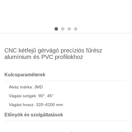
CNC kétfejű gérvágó precíziós fűrész
alumínium és PVC profilokhoz
Kulcsparaméterek
Alváz márka: JMD
Vágási szögek: 90°, 45°
Vágási hossz: 320~4200 mm
Előnyök és szolgáltatások