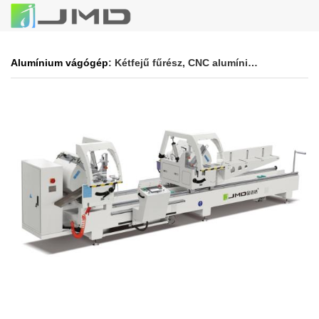
Alumínium vágógép
: Kétfejű fűrész, CNC alumínium kétfejű gérvágó fűrész