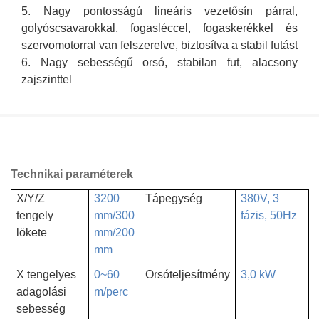
5. Nagy pontosságú lineáris vezetősín párral,
golyóscsavarokkal, fogasléccel, fogaskerékkel és
szervomotorral van felszerelve, biztosítva a stabil futást
6. Nagy sebességű orsó, stabilan fut, alacsony
zajszinttel
Technikai paraméterek
X/Y/Z
3200
Tápegység
380V, 3
tengely
mm/300
fázis, 50Hz
lökete
mm/200
mm
X tengelyes
0~60
Orsóteljesítmény
3,0 kW
adagolási
m/perc
sebesség