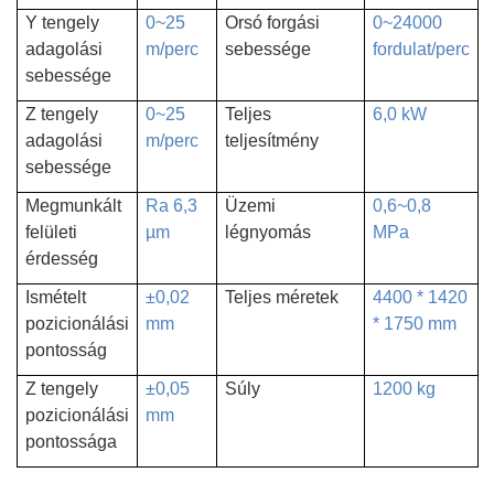
Y tengely
0~25
Orsó forgási
0~24000
adagolási
m/perc
sebessége
fordulat/perc
sebessége
Z tengely
0~25
Teljes
6,0 kW
adagolási
m/perc
teljesítmény
sebessége
Megmunkált
Ra 6,3
Üzemi
0,6~0,8
felületi
µm
légnyomás
MPa
érdesség
Ismételt
±0,02
Teljes méretek
4400 * 1420
pozicionálási
mm
* 1750 mm
pontosság
Z tengely
±0,05
Súly
1200 kg
pozicionálási
mm
pontossága