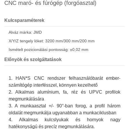
CNC maró- és fúrógép (forgóasztal)
Kulcsparaméterek
Alváz márka: JMD
X/Y/Z tengely löket: 3200 mm/300 mm/200 mm
Ismételt pozicionálási pontosság: ±0,02 mm
Előnyök és szolgáltatások
1. HAN*S CNC rendszer felhasználóbarát ember-
számítógép interfésszel, könnyen kezelhető
2. Alkalmas alumínium, fa, réz és UPVC profilok
megmunkálására
3. A munkaasztal +/- 90°-ban forog, a profil három
oldalát megmunkálja ugyanabban a munkaciklusban
4. Alkalmas kulcslyukak és hornyok nagy
hatékonyságú és precíz megmunkálására.