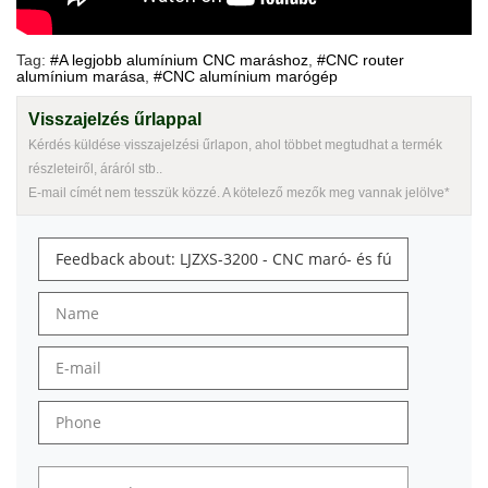
Tag:
#A legjobb alumínium CNC maráshoz
,
#CNC router
alumínium marása
,
#CNC alumínium marógép
Visszajelzés űrlappal
Kérdés küldése visszajelzési űrlapon, ahol többet megtudhat a termék
részleteiről, áráról stb..
E-mail címét nem tesszük közzé. A kötelező mezők meg vannak jelölve*