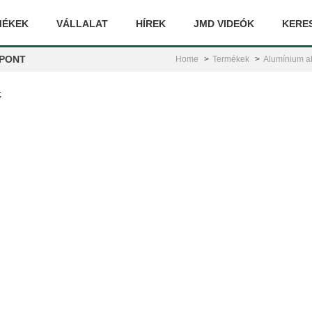
MÉKEK
VÁLLALAT
HÍREK
JMD VIDEÓK
KERE
PONT
Home
Termékek
Alumínium ab
;