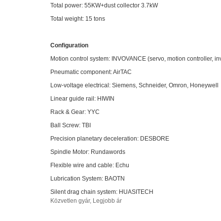
Total power: 55KW+dust collector 3.7kW
Total weight: 15 tons
Configuration
Motion control system: INVOVANCE (servo, motion controller, inv
Pneumatic component: AirTAC
Low-voltage electrical: Siemens, Schneider, Omron, Honeywell
Linear guide rail: HIWIN
Rack & Gear: YYC
Ball Screw: TBI
Precision planetary deceleration: DESBORE
Spindle Motor: Rundawords
Flexible wire and cable: Echu
Lubrication System: BAOTN
Silent drag chain system: HUASITECH
Közvetlen gyár, Legjobb ár