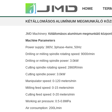
HOME
TER
KÉTÁLLOMÁSOS ALUMÍNIUM MEGMUNKÁLÓ KÖZ
JMD Machinery:
Kétállomásos alumínium megmunkáló központ
Machine Parameters
Power supply: 380V, 3phase-4wire, 50Hz
Drilling or milling spindle rotating speed: 9000r/min
Drilling or milling spindle power: 3.0kW
Cutting spindle rotating speed: 2860R/min
Cutting spindle power: 3.0kW
Manipulator speed: 0-120 meters/min
Milling feed speed: 0-15 meters/min
Cutting feed speed: 0-20 meters/min
Working air pressure: 0.5-0.8MPa
Air consumption: 200L/min