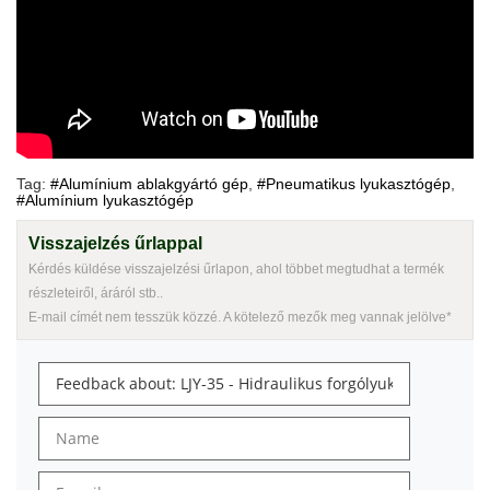
Tag:
#Alumínium ablakgyártó gép
,
#Pneumatikus lyukasztógép
,
#Alumínium lyukasztógép
Visszajelzés űrlappal
Kérdés küldése visszajelzési űrlapon, ahol többet megtudhat a termék
részleteiről, áráról stb..
E-mail címét nem tesszük közzé. A kötelező mezők meg vannak jelölve*