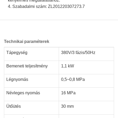
kényelmes megtalálásához.
4. Szabadalmi szám: ZL201220307273.7
Technikai paraméterek
Tápegység
380V/3 fázis/50Hz
Bemeneti teljesítmény
1,1 kW
Légnyomás
0,5~0,8 MPa
Névleges nyomás
16 MPa
Ütőütés
30 mm