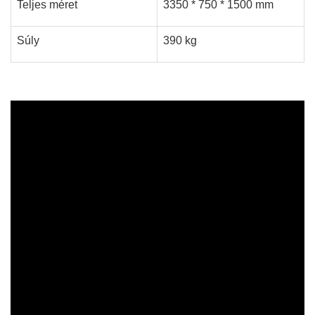
Teljes méret
3350 * 750 * 1500 mm
Súly
390 kg