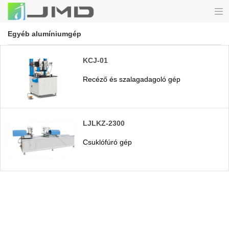
Egyéb alumíniumgép
KCJ-01
Recéző és szalagadagoló gép
LJLKZ-2300
Csuklófúró gép