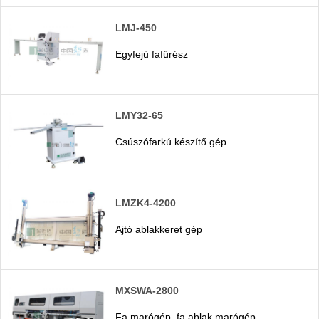
LMJ-450
Egyfejű fafűrész
LMY32-65
Csúszófarkú készítő gép
LMZK4-4200
Ajtó ablakkeret gép
MXSWA-2800
Fa marógép, fa ablak marógép