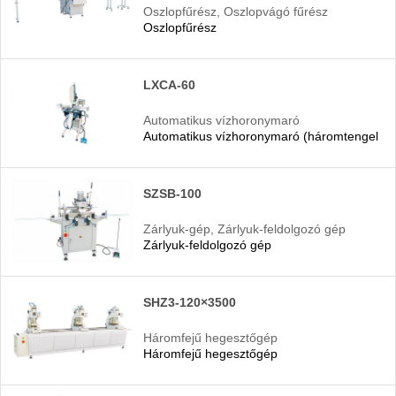
Oszlopfűrész, Oszlopvágó fűrész
Oszlopfűrész
LXCA-60
Automatikus vízhoronymaró
Automatikus vízhoronymaró (háromtengelye
(háromtengelyes)
SZSB-100
Zárlyuk-gép, Zárlyuk-feldolgozó gép
Zárlyuk-feldolgozó gép
SHZ3-120×3500
Háromfejű hegesztőgép
Háromfejű hegesztőgép