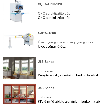
SQJA-CNC-120
CNC saroktisztító gép
CNC saroktisztító gép
SJBW-1800
Üveggyöngyfűrész, üveggyöngyfűrész
Üveggyöngyfűrész
gép
J86 Series
J86 sorozat
Benyitó ablak, alumínium burkolt fa ablakok
J86 Series
J86 sorozat
Kifelé nyíló ablak, alumínium burkolt fa ablak