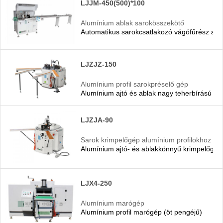
LJJM-450(500)*100
Alumínium ablak sarokösszekötő
Automatikus sarokcsatlakozó vágófűrész alu
vágófűrész
LJZJZ-150
Alumínium profil sarokpréselő gép
Alumínium ajtó és ablak nagy teherbírású kr
LJZJA-90
Sarok krimpelőgép alumínium profilokhoz
Alumínium ajtó- és ablakkönnyű krimpelőgép
LJX4-250
Alumínium marógép
Alumínium profil marógép (öt pengéjű)