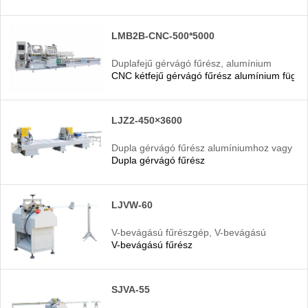
LMB2B-CNC-500*5000
Duplafejű gérvágó fűrész, alumínium
CNC kétfejű gérvágó fűrész alumínium függön
duplafejű vágógép
LJZ2-450×3600
Dupla gérvágó fűrész alumíniumhoz vagy
Dupla gérvágó fűrész
uPVC-hez
LJVW-60
V-bevágású fűrészgép, V-bevágású
V-bevágású fűrész
fűrész
SJVA-55