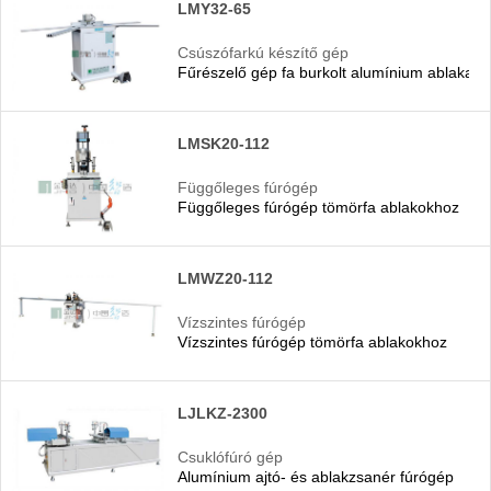
LMY32-65
Csúszófarkú készítő gép
Fűrészelő gép fa burkolt alumínium ablakajt
LMSK20-112
Függőleges fúrógép
Függőleges fúrógép tömörfa ablakokhoz
LMWZ20-112
Vízszintes fúrógép
Vízszintes fúrógép tömörfa ablakokhoz
LJLKZ-2300
Csuklófúró gép
Alumínium ajtó- és ablakzsanér fúrógép